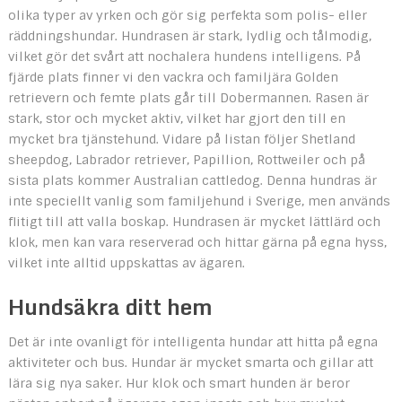
olika typer av yrken och gör sig perfekta som polis- eller
räddningshundar. Hundrasen är stark, lydlig och tålmodig,
vilket gör det svårt att nochalera hundens intelligens. På
fjärde plats finner vi den vackra och familjära Golden
retrievern och femte plats går till Dobermannen. Rasen är
stark, stor och mycket aktiv, vilket har gjort den till en
mycket bra tjänstehund. Vidare på listan följer Shetland
sheepdog, Labrador retriever, Papillion, Rottweiler och på
sista plats kommer Australian cattledog. Denna hundras är
inte speciellt vanlig som familjehund i Sverige, men används
flitigt till att valla boskap. Hundrasen är mycket lättlärd och
klok, men kan vara reserverad och hittar gärna på egna hyss,
vilket inte alltid uppskattas av ägaren.
Hundsäkra ditt hem
Det är inte ovanligt för intelligenta hundar att hitta på egna
aktiviteter och bus. Hundar är mycket smarta och gillar att
lära sig nya saker. Hur klok och smart hunden är beror