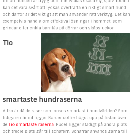
till att hunden är trygg och inte lyckas skada sig själv. Ibland
kan det vara svårt att lyckas överträffa en riktigt smart hund
och därför är det viktigt att man använder rätt verktyg. Det kan
exempelvis handla om effektiva lösningar i hemmet, som
grindar eller enkla barnlås på dörrar och skåpsluckor.
Tio
smartaste hundraserna
Vilka är då de raser som anses smartast i hundvärlden? Som
tidigare nämnt ligger Border collie högst upp på listan över
de
Tio smartaste raserna
. Pudel ligger stadigt på andra plats
och tredje plats går till schäfern. Schäfrar används gärna till