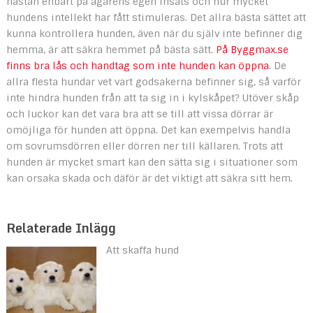
nästan enbart på ägarens egen insats och hur mycket
hundens intellekt har fått stimuleras. Det allra bästa sättet att
kunna kontrollera hunden, även när du själv inte befinner dig
hemma, är att säkra hemmet på bästa sätt.
På Byggmax.se
finns bra lås och handtag som inte hunden kan öppna
. De
allra flesta hundar vet vart godsakerna befinner sig, så varför
inte hindra hunden från att ta sig in i kylskåpet? Utöver skåp
och luckor kan det vara bra att se till att vissa dörrar är
omöjliga för hunden att öppna. Det kan exempelvis handla
om sovrumsdörren eller dörren ner till källaren. Trots att
hunden är mycket smart kan den sätta sig i situationer som
kan orsaka skada och däför är det viktigt att säkra sitt hem.
Relaterade Inlägg
Att skaffa hund