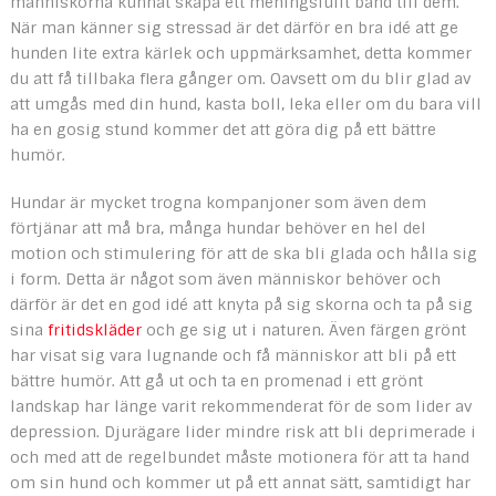
människorna kunnat skapa ett meningsfullt band till dem.
När man känner sig stressad är det därför en bra idé att ge
hunden lite extra kärlek och uppmärksamhet, detta kommer
du att få tillbaka flera gånger om. Oavsett om du blir glad av
att umgås med din hund, kasta boll, leka eller om du bara vill
ha en gosig stund kommer det att göra dig på ett bättre
humör.
Hundar är mycket trogna kompanjoner som även dem
förtjänar att må bra, många hundar behöver en hel del
motion och stimulering för att de ska bli glada och hålla sig
i form. Detta är något som även människor behöver och
därför är det en god idé att knyta på sig skorna och ta på sig
sina
fritidskläder
och ge sig ut i naturen. Även färgen grönt
har visat sig vara lugnande och få människor att bli på ett
bättre humör. Att gå ut och ta en promenad i ett grönt
landskap har länge varit rekommenderat för de som lider av
depression. Djurägare lider mindre risk att bli deprimerade i
och med att de regelbundet måste motionera för att ta hand
om sin hund och kommer ut på ett annat sätt, samtidigt har