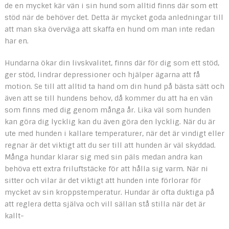
de en mycket kär vän i sin hund som alltid finns där som ett
stöd när de behöver det. Detta är mycket goda anledningar till
att man ska överväga att skaffa en hund om man inte redan
har en.
Hundarna ökar din livskvalitet, finns där för dig som ett stöd,
ger stöd, lindrar depressioner och hjälper ägarna att få
motion. Se till att alltid ta hand om din hund på bästa sätt och
även att se till hundens behov, då kommer du att ha en vän
som finns med dig genom många år. Lika väl som hunden
kan göra dig lycklig kan du även göra den lycklig. När du är
ute med hunden i kallare temperaturer, när det är vindigt eller
regnar är det viktigt att du ser till att hunden är väl skyddad.
Många hundar klarar sig med sin päls medan andra kan
behöva ett extra friluftstäcke för att hålla sig varm. När ni
sitter och vilar är det viktigt att hunden inte förlorar för
mycket av sin kroppstemperatur. Hundar är ofta duktiga på
att reglera detta själva och vill sällan stå stilla när det är
kallt-